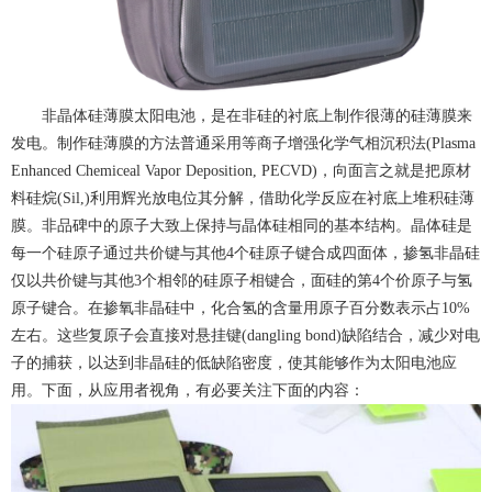
非晶体硅薄膜太阳电池，是在非硅的衬底上制作很薄的硅薄膜来
发电。
制作硅薄膜的方法普通采用等商子增强化学气相沉积法(Plasma
Enhanced Chemiceal Vapor Deposition, PECVD)，向面言之就是把原材
料硅烷(Sil,)利用辉光放电位其分解，借助化学反应在衬底上堆积硅薄
膜。非品碑中的原子大致上保持与晶体硅相同的基本结构。晶体硅是
每一个硅原子通过共价键与其他4个硅原子键合成四面体，掺氢非晶硅
仅以共价键与其他3个相邻的硅原子相键合，面硅的第4个价原子与氢
原子键合。在掺氧非晶硅中，化合氢的含量用原子百分数表示占10%
左右。这些复原子会直接对悬挂键(dangling bond)缺陷结合，减少对电
子的捕获，以达到非晶硅的低缺陷密度，使其能够作为太阳电池应
用。下面，从应用者视角，有必要关注下面的内容：