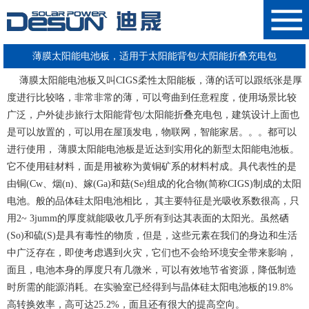
薄膜太阳能电池板，适用于太阳能背包/太阳能折叠充电包
薄膜太阳能电池板又叫CIGS柔性太阳能板
，薄的话可以跟纸张是厚
度进行比较咯，非常非常的薄，可以弯曲到任意程度，使用场景比较
广泛，户外徒步旅行太阳能背包/太阳能折叠充电包，建筑设计上面也
是可以放置的，可以用在屋顶发电，物联网，智能家居。。。都可以
进行使用， 薄膜太阳能电池板是近达到实用化的新型太阳能电池板。
它不使用硅材料，面是用被称为黄铜矿系的材料村成。具代表性的是
由铜(Cw、烟(n)、嫁(Ga)和菇(Se)组成的化合物(简称CIGS)制成的太阳
电池。般的品体硅太阳电池相比， 其主要特征是光吸收系数很高，只
用2~ 3jumm的厚度就能吸收几乎所有到达其表面的太阳光。虽然硒
(So)和硫(S)是具有毒性的物质，但是，这些元素在我们的身边和生活
中广泛存在，即使考虑遇到火灾，它们也不会给环境安全带来影响，
面且，电池本身的厚度只有几微米，可以有效地节省资源，降低制造
时所需的能源消耗。在实验室已经得到与
晶体硅太阳电池板的19.8%
高转换效率，高可达25.2%
，面且还有很大的提高空向。