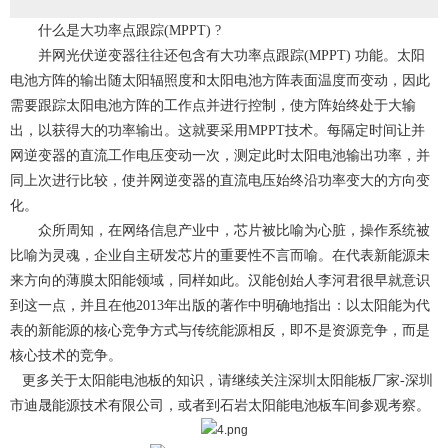
什么是大功率点跟踪(MPPT) ?
并网光伏逆变器往往还包含有大功率点跟踪(MPPT) 功能。太阳
电池方阵的输出随太阳辐照度和太阳电池方阵表面温度而变动，因此
需要跟踪太阳电池方阵的工作点并进行控制，使方阵始终处于大输
出，以获得大的功率输出。这就要采用MPPT技术。每隔定时间让并
网逆变器的直流工作电压变动一次，测定此时太阳电池输出功率，并
同上次进行比较，使并网逆变器的直流电压始终沿功率变大的方向变
化。
众所周知，在网络信息产业中，芯片被比喻为心脏，操作系统被
比喻为灵魂，企业自主研发芯片的重要性不言而喻。在代表新能源未
来方向的薄膜太阳能领域，同样如此。汉能创始人李河君很早就意识
到这一点，并且在他2013年出版的著作中明确地指出：以太阳能为代
表的新能源的核心竞争方式与传统能源相反，即不是资源竞争，而是
核心技术的竞争。
更多关于
太阳能电池板
的知识，请继续关注
深圳太阳能板厂家-深圳
市迪晟能源技术有限公司
，或者到
石岩太阳能电池板
车间参观考察。