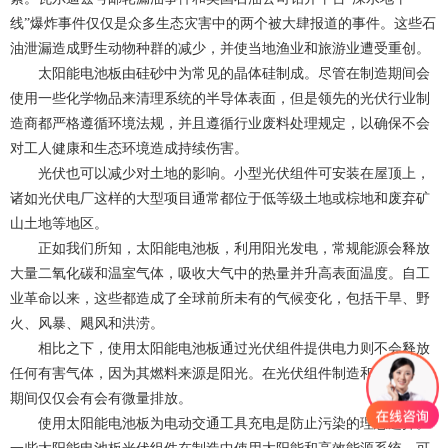
线”爆炸事件仅仅是众多生态灾害中的两个被大肆报道的事件。这些石
油泄漏造成野生动物种群的减少，并使当地渔业和旅游业遭受重创。
太阳能电池板由硅砂中为常见的晶体硅制成。尽管在制造期间会
使用一些化学物品来清理系统的半导体表面，但是领先的光伏行业制
造商都严格遵循环境法规，并且遵循行业废料处理规定，以确保不会
对工人健康和生态环境造成持续伤害。
光伏也可以减少对土地的影响。小型光伏组件可安装在屋顶上，
诸如光伏电厂这样的大型项目通常都位于低等级土地或棕地和废弃矿
山土地等地区。
正如我们所知，太阳能电池板，利用阳光发电，常规能源会释放
大量二氧化碳和温室气体，吸收大气中的热量并升高表面温度。自工
业革命以来，这些都造成了全球前所未有的气候变化，包括干旱、野
火、风暴、飓风和洪涝。
相比之下，使用太阳能电池板通过光伏组件提供电力则不会释放
任何有害气体，因为其燃料来源是阳光。在光伏组件制造和材料运输
期间仅仅会有会有微量排放。
使用太阳能电池板为电动交通工具充电是防止污染的理想选择。