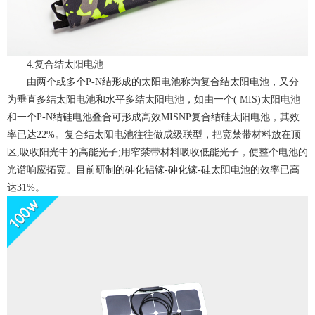
4.复合结太阳电池
由两个或多个P-N结形成的太阳电池称为复合结太阳电池，又分
为垂直多结太阳电池和水平多结太阳电池，如由一个( MIS)太阳电池
和一个P-N结硅电池叠合可形成高效MISNP复合结硅太阳电池，其效
率已达22%。复合结太阳电池往往做成级联型，把宽禁带材料放在顶
区,吸收阳光中的高能光子;用窄禁带材料吸收低能光子，使整个电池的
光谱响应拓宽。目前研制的砷化铝镓-砷化镓-硅太阳电池的效率已高
达31%。