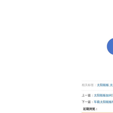
相关标签：
太阳能板
,
太
上一篇：
太阳能板如何
下一篇：
车载太阳能板
近期浏览：