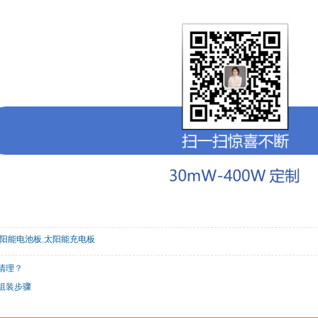
阳能电池板
,
太阳能充电板
清理？
组装步骤