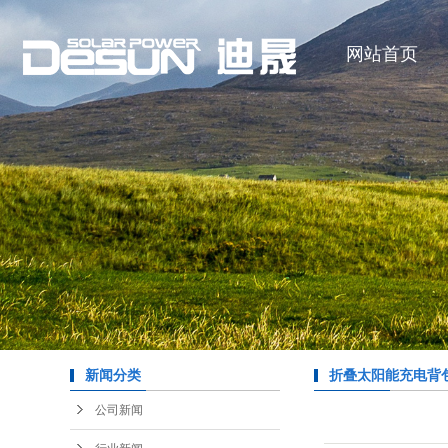
网站首页
新闻分类
折叠太阳能充电背
公司新闻