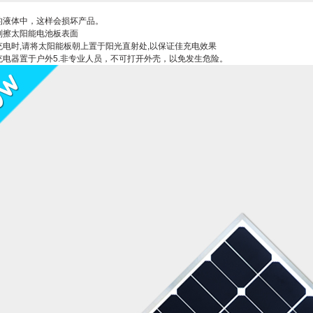
的液体中，这样会损坏产品。
刮擦太阳能电池板表面
充电时,请将太阳能板朝上置于阳光直射处,以保证佳充电效果
充电器置于户外5.非专业人员，不可打开外壳，以免发生危险。