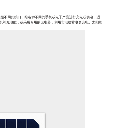
据不同的接口，给各种不同的手机或电子产品进行充电或供电，适
手机补充电能，或采用专用的充电器，利用市电给蓄电盒充电。太阳能