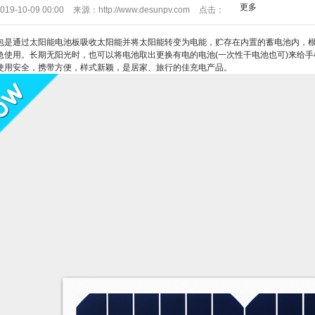
更多
019-10-09 00:00
来源：
http://www.desunpv.com
点击：
1564
是通过太阳能电池板吸收太阳能并将太阳能转变为电能，贮存在内置的蓄电池内，根
急使用。长期无阳光时，也可以将电池取出更换有电的电池(一次性干电池也可)来给
使用安全，携带方便，样式新颖，是居家、旅行的佳充电产品。