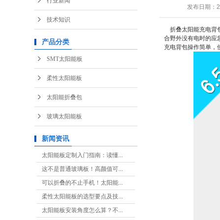
行业新闻
发布日期：
2
技术知识
折叠太阳能充电背包
合野外没有电时的应
产品分类
充电背包操作简单，
SMT太阳能板
柔性太阳能板
太阳能折叠包
玻璃太阳能板
新闻资讯
太阳能板定制入门指南：读懂...
这不是普通玻璃板！高颜值可...
可以折叠的不止手机！太阳能...
柔性太阳能板的选型要点及技...
太阳能板安装角度怎么算？不...