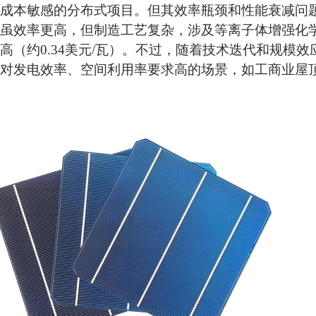
成本敏感的分布式项目。但其效率瓶颈和性能衰减问
虽效率更高，但制造工艺复杂，涉及等离子体增强化
高（约0.34美元/瓦）。不过，随着技术迭代和规模
对发电效率、空间利用率要求高的场景，如工商业屋顶