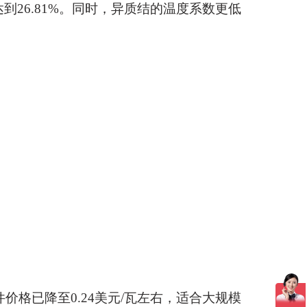
到26.81%。同时，异质结的温度系数更低
件价格已降至
0.24美元/瓦左右，适合大规模