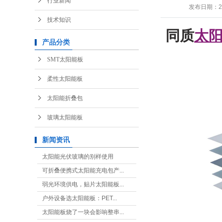
行业新闻
发布日期：
2
技术知识
同质
太
产品分类
SMT太阳能板
柔性太阳能板
太阳能折叠包
玻璃太阳能板
新闻资讯
太阳能光伏玻璃的别样使用
可折叠便携式太阳能充电包产...
弱光环境供电，贴片太阳能板...
户外设备选太阳能板：PET...
太阳能板烧了一块会影响整串...