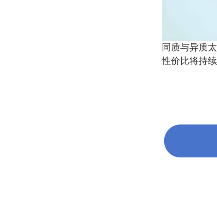
同质与异质
太
性价比将持续