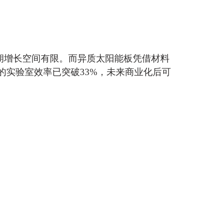
期增长空间有限。而异质太阳能板凭借材料
的实验室效率已突破33%，未来商业化后可