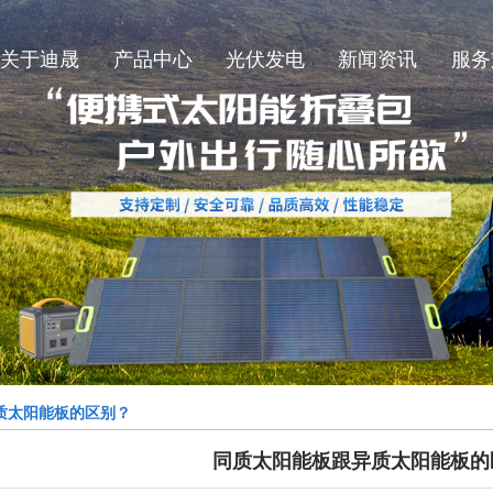
关于迪晟
产品中心
光伏发电
新闻资讯
服务
迪晟简介
SMT太阳能板
公司新闻
迪晟厂况
柔性太阳能板
行业新闻
太阳能折叠包
技术知识
玻璃太阳能板
质太阳能板的区别？
同质太阳能板跟异质太阳能板的