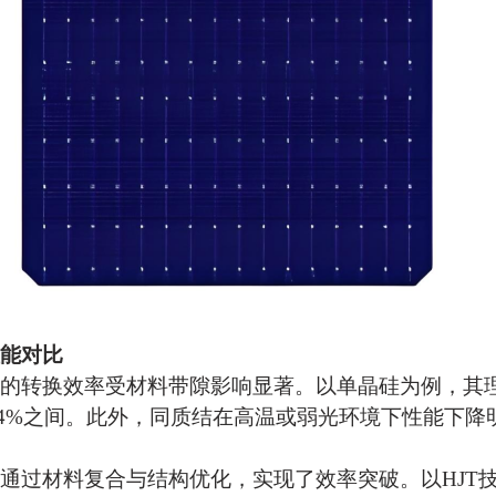
能对比
的转换效率受材料带隙影响显著。以单晶硅为例，其
-24%之间。此外，同质结在高温或弱光环境下性能下
通过材料复合与结构优化，实现了效率突破。以
HJ