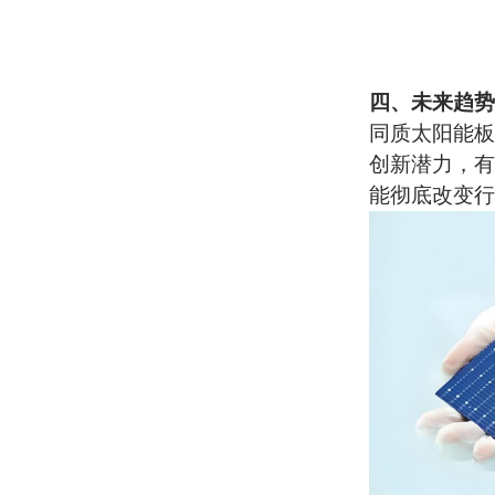
四、未来趋势
同质
太阳能板
创新潜力，有
能彻底改变行