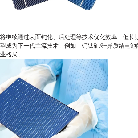
将继续通过表面钝化、后处理等技术优化效率，但长
望成为下一代主流技术。例如，钙钛矿
/硅异质结电池
业格局。