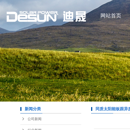
网站首页
新闻分类
同质太阳能板跟异
公司新闻