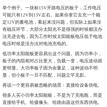
举个例子。一块标
15
V开路电压的板子，工作电压
可能只有
12
V到
13
V左右。如果你拿它去充一个额
定
12
V的蓄电池，看起来没问题，但实际上如果没
有稳压环节，
大部分太阳光不是很强的时候都没办
法充进去电，因为工作时候
太阳能板
电压低于电池
电压时候是没办法对电池充电的
。
低功率
太阳能板
更容易出这个问题。因为功率小，
板子的内阻相对占比更大，负载一变，电压波动就
更明显。大功率板子因为余量足，这种波动不明
显，但小板子一旦不匹配，问题立竿见影。
再说一个更容易被忽略的场景：直接给设备供电。
很多人买小功率
太阳能板
，不是为了充电瓶，而是
直接给手机、给摄像头、给路由器这些东西供电。