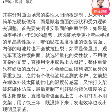
●
产地：深圳、印尼
其实针对曲面场景的柔性
太阳能
板
定制，从来不是
简单把硬板做薄，而是顺着曲面的形状和受力逻辑
去调整。首先要先测准安装面的曲率半径：如果是
曲率半径小于
5米的急弯，就选能承受更小弯曲半径
的单晶柔性版型，哪怕贴在弧度很陡的设备表面，
内部的电池片也不会被拉扯裂；如果是像屋顶、观
光车顶这种缓曲面，就选轻量化的柔性款，不用做
复杂的支架，直接用专用胶贴上去就行，整体重量
只有硬板的五分之一，不会给曲面结构增加额外的
承重负担。之前有个做储油罐监测的客户，之前想
在罐体外装太阳能供电的温度传感器，又怕打支架
破坏罐体防腐，最后定制了刚好贴合罐体弧度的柔
性
太阳能
板
，直接顺着弧面贴上去，不用打孔不用
支架，用了快三年，既没掉下来，发电效率也没出
现明显衰减。