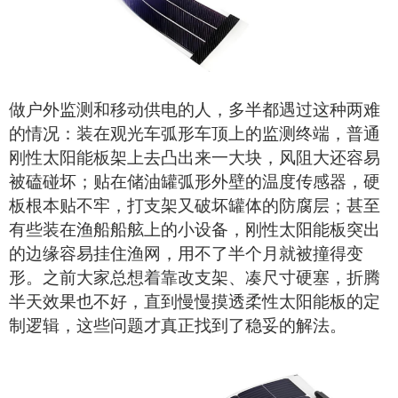
做户外监测和移动供电的人，多半都遇过这种两难
的情况：装在观光车弧形车顶上的监测终端，普通
刚性
太阳能板
架上去凸出来一大块，风阻大还容易
被磕碰坏；贴在储油罐弧形外壁的温度传感器，硬
板根本贴不牢，打支架又破坏罐体的防腐层；甚至
有些装在渔船船舷上的小设备，
刚性
太阳能
板
突出
的边缘容易挂住渔网，用不了半个月就被撞得变
形。之前大家总想着靠改支架、凑尺寸硬塞，折腾
半天效果也不好，直到慢慢摸透柔性
太阳能板
的定
制逻辑，这些问题才真正找到了稳妥的解法。