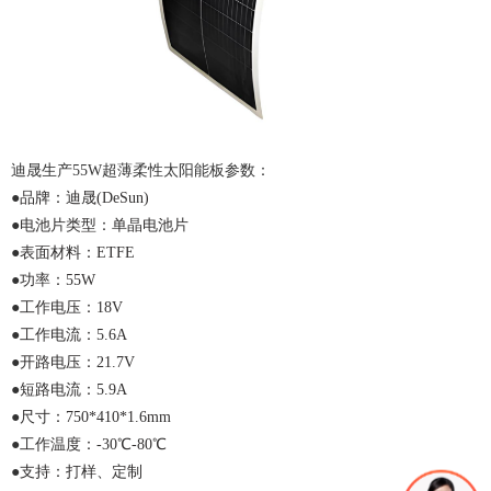
迪晟生产
55W超薄柔性太阳能板参数：
●
品牌：迪晟
(DeSun)
●
电池片类型：单晶电池片
●
表面材料：
ETFE
●
功率：
55W
●
工作电压：
18V
●
工作电流：
5.6A
●
开路电压：
21.7V
●
短路电流：
5.9A
●
尺寸：
750*410*1.6mm
●
工作温度：
-30℃-80℃
●
支持：打样、定制