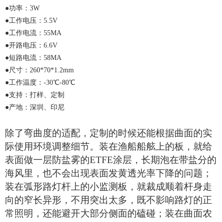
●
功率：
3W
●
工作电压：
5.5V
●
工作电流：
55MA
●
开路电压：
6.6V
●
短路电流：
58MA
●
尺寸：
260*70*1.2mm
●
工作温度：
-30℃-80℃
●
支持：打样、定制
●
产地：深圳、印尼
除了弯曲度的适配，定制的时候还能根据曲面的实
际使用环境调整细节。装在渔船船舷上的板，就给
表面做一层防盐雾的
ETFE涂层，长期泡在带盐分的
海风里，也不会出现表面发黄透光率下降的问题；
装在弧形路灯杆上的小监测板，就裁成顺着杆身走
向的窄长异形，不用突出太多，既不影响路灯的正
常照明，还能避开大部分侧面的磕碰；装在曲面农