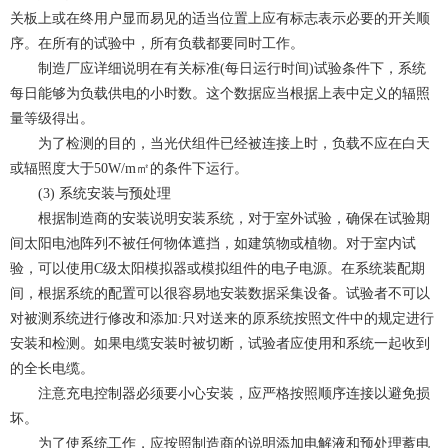
关板上或在终用户显而易见的适当位置上应有标志表示必要的开关顺
序。在所有的试验中，所有负载都要同时工作。
制造厂应详细说明在有关标准(每日运行时间)试验条件下
，系统
每日能够为负载供电的小时数。这个数据应当根据上表中定义的辐照
量等级得出。
为了检测的目的，当光伏组件已经被连接上时，负载不应在白天
或辐照度大于50W/m㎡的条件下运行。
(3) 系统安装与预处理
根据制造商的安装说明安装系统，对于室外试验，确保在试验期
间太阳电池阵列不被任何物体遮挡，如建筑物或植物。对于室内试
验，可以使用C级太阳模拟器或模拟组件的电子电源。在系统装配期
间，根据系统的配置可以很容易地安装数据采集设备。试验者不可以
对被测系统进行修改和添加:只对送来的原系统按照文件中的规定进行
安装和检测。
如果电缆安装时被切断
，
试验者应使用和系统一起收到
的全长电缆
。
注意充电控制器必须要小心安装，应严格按照顺序连接以避免损
坏。
为了使系统工作，
应按照制造商的说明添加电解液和预处理蓄电