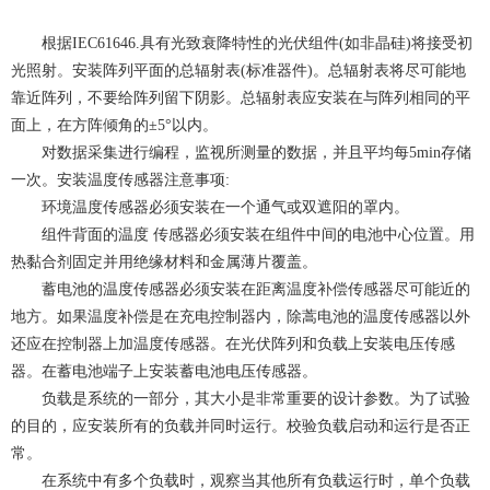
根据IEC61646.具有光致衰降特性的光伏组件(如非晶硅)将接受初
光照射。安装阵列平面的总辐射表(标准器件)。总辐射表将尽可能地
靠近阵列，不要给阵列留下阴影。总辐射表应安装在与阵列相同的平
面上，在方阵倾角的±5°以内。
对数据采集进行编程，监视所测量的数据，并且平均每5min存储
一次。安装温度传感器注意事项:
环境温度传感器必须安装在一个通气或双遮阳的罩内。
组件背面的温度 传感器必须安装在组件中间的电池中心位置。用
热黏合剂固定并用绝缘材料和金属薄片覆盖。
蓄电池的温度传感器必须安装在距离温度补偿传感器尽可能近的
地方。如果温度补偿是在充电控制器内，除蒿电池的温度传感器以外
还应在控制器上加温度传感器。在光伏阵列和负载上安装电压传感
器。在蓄电池端子上安装蓄电池电压传感器。
负载是系统的一部分，其大小是非常重要的设计参数。为了试验
的目的，应安装所有的负载并同时运行。校验负载启动和运行是否正
常。
在系统中有多个负载时，观察当其他所有负载运行时，单个负载