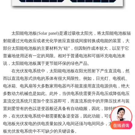
太阳能电池板(Solar panel)
是通过吸收太阳光，将
太阳能电池板
辐
射能通过光电效应或者光化学效应直接或间接转换成电能的装置，大
部分
太阳能电池板
的主要材料为“硅”，但因制作成本较大，以至于它
普遍地使用还有一定的局限。相对于普通电池和可循环充电电池来
说
，太阳能电池板
属于更节能环保的绿色产品。
在光伏发电系统中，
太阳能电池板
在阳光照射下产生直流电，然
而以直流电形式供电的系体有很大局限性。例如，日光灯、电视机、
电冰箱、电风扇等大多数家用电器均不能直接用直流电源供电，绝大
多数动力机械也是如此。此外，当供电系统需要升高电压或降低电压
直流交流系统只需加个变压器即可，而直流系统中的开降压技术与装
置则爱管有的色以逆变器般还具备有自动稳频，因此，除特殊用户
因此功能，可保障
外，在光伏发电系统中都需要配备逆变器，
太阳能
光伏发电的供电质量如按入电间还须与电间同步，
电池板
太阳能电池
光伏发电系统中不可缺少的关键设备。
板