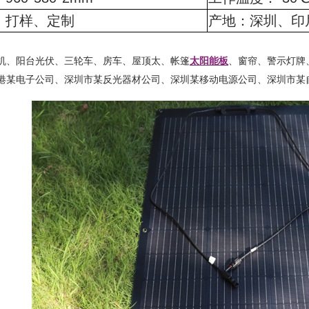
持：打样、定制
产地：深圳、印
机、阳台光伏、三轮车、房车、屋顶太、帐篷
太阳能板
、窗帘、警示灯牌
港某电子公司、深圳市某反光器材公司、深圳某移动电源公司、深圳市某