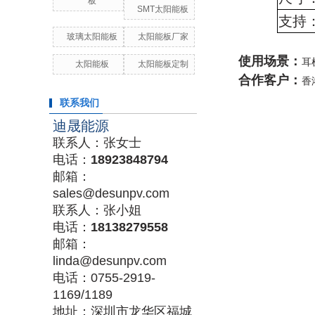
板
SMT太阳能板
‌支
玻璃太阳能板
太阳能板厂家
使用场景：
耳
太阳能板
太阳能板定制
合作客户：
香
联系我们
迪晟能源
联系人：张女士
电话：
18923848794
邮箱：
sales@desunpv.com
联系人：张小姐
电话：
18138279558
邮箱：
linda@desunpv.com
电话：0755-2919-
1169/1189
地址：深圳市龙华区福城