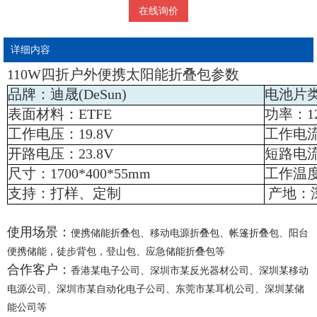
在线询价
详细内容
110W四折户外便携太阳能折叠包参数
品牌：迪晟(DeSun)
电池片
表面材料：ETFE
功率：1
工作电压：19.8V
工作电流
开路电压：23.8V
短路电流
尺寸：1700*400*55mm
工作温度：
支持：打样、定制
产地：
使用场景：
便携储能折叠包、移动电源折叠包、帐篷折叠包、阳台
便携储能，徒步背包，登山包、应急储能折叠包等
合作客户：
香港某电子公司、深圳市某反光器材公司、深圳某移动
电源公司、深圳市某自动化电子公司、东莞市某耳机公司、深圳某储
能公司等