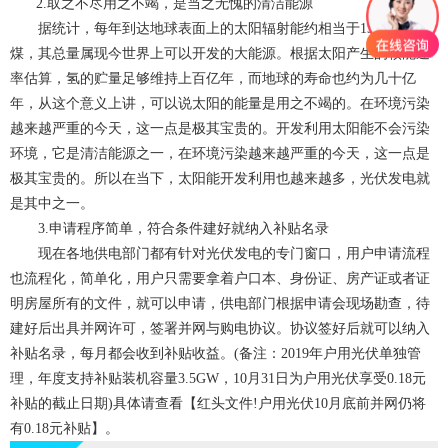
2.取之不尽用之不竭，是当之无愧的清洁能源
据统计，每年到达地球表面上的太阳辐射能约相当于130万亿吨
煤，其总量属现今世界上可以开发的大能源。根据太阳产生的核能速
率估算，氢的贮量足够维持上百亿年，而地球的寿命也约为几十亿
年，从这个意义上讲，可以说太阳的能量是用之不竭的。在环境污染
越来越严重的今天，这一点是极其宝贵的。开发利用太阳能不会污染
环境，它是清洁能源之一，在环境污染越来越严重的今天，这一点是
极其宝贵的。所以在当下，太阳能开发利用也越来越多，光伏发电就
是其中之一。
3.申请程序简单，符合条件建好就纳入补贴名录
现在各地供电部门都有针对光伏发电的专门窗口，用户申请流程
也流程化，简单化，用户只需要拿着户口本、身份证、房产证或者证
明房屋所有的文件，就可以申请，供电部门根据申请会现场勘查，待
建好后出具并网许可，签署并网与购电协议。协议签好后就可以纳入
补贴名录，每月都会收到补贴收益。(备注：2019年户用光伏单独管
理，年度支持补贴装机容量3.5GW，10月31日为户用光伏享受0.18元
补贴的截止日期)具体请查看【红头文件!户用光伏10月底前并网仍将
有0.18元补贴】。