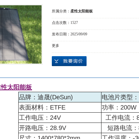
所属分类：
柔性太阳能板
点击次数：
1527
发布日期：
2025/09/09
更多
柔性太阳能板
品牌：迪晟(DeSun)
电池片类型：
表面材料：ETFE
功率：200
工作电压：24V
工作电流：8.
开路电压：28.9V
短路电流：
尺寸：1400*780*2mm
工作温度：-3