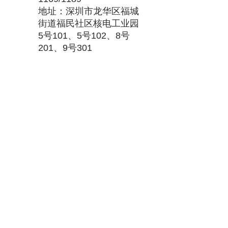
地址：深圳市龙华区福城
街道福民社区核电工业园
5号101、5号102、8号
201、9号301