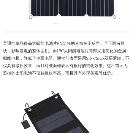
普通的单晶多晶太阳能电池片PN结分别分布在正反面，且正面有栅
线，影响发电的整体面积。而IBC太阳能电池片背部采用优化的金属
栅线电极，降低了串联电阻。通常前表面采用SiNx/SiOx双层薄膜，不
仅具有减反效果，而且对绒面硅表面有很好的钝化效果。这种前面无
遮挡的太阳电池不仅转换效率高，而且具有外形美观等优势。