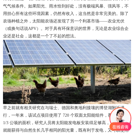
气气候条件。如果阳光、雨水恰到好处，没有极端风暴、强风等，不
用担心所有这些环境因素，仍然有收入，这当然是非常完美的。除了
农场种植之外，太阳能农场还发现了另一个利基市场——
农业光伏
（或换句话说
APV
）。对于具有环保意识的世界，无论是农业综合企
业还是社会，这都是一个了不起的想法。
早之前就有相关研究在与瑞士、德国和奥地利接壤的博登湖附近进
行，一年来，该试点项目使用了 720 个双面
太阳能组件
，覆盖了大约
1/3 公顷的面积，研究人员将
太阳能发电板
安装得足够高，这样农作物
就能获得与自然生长几乎相同的阳光量，既有利于发电，又可以使用