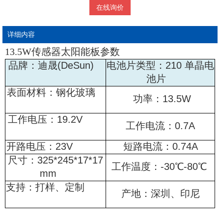
在线询价
详细内容
13.5W传感器太阳能板
参数
品牌：迪晟(DeSun)
电池片类型：210 单晶电
池片
表面材料：钢化玻璃
功率：13.5W
工作电压：19.2V
工作电流：0.7A
开路电压：23V
短路电流：0.74A
尺寸：325*245*17*17
工作温度：-30℃-80℃
mm
支持：打样、定制
产地：深圳、印尼