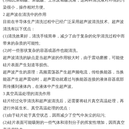
(3)相比浓硝酸、浓硫酸、王水及铬酸洗液，这两种清洗液对环境的污
染很小，操作相对方便。
2.超声波在清洗中的作用
目前在半导体生产清洗过程中已经广泛采用超声波清洗技术。超声波
清洗有以下优点：
(1)清洗效果好，清洗手续简单，减少了由于复杂的化学清洗过程中而
带来的杂质的可能性;
(2)对一些形状复杂的容器或器件也能清洗。
超声波清洗的缺点是当超声波的作用较大时，由于震动磨擦，可能使
硅片表面产生划道等损伤。
超声波产生的原理：高频震荡器产生超声频电流，传给换能器，当换
能器产生超声震动时，超声震动就通过与换能器连接的液体容器底部
而传播到液体内，在液体中产生超声波。
3.真空高温处理的清洗作用
硅片经过化学清洗和超声波清洗后，还需要将硅片真空高温处理，再
进行外延生长。真空高温处理的优点：
(1)由于硅片处于真空状态，因而减少了空气中灰尘的玷污;
(2)硅片表面可能吸附的一些气体和溶剂分子的挥发性增加，因而真空