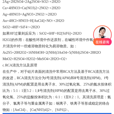
2Ag+2H2SO4=2Ag2SO4+SO2↑+2H2O
Cu+4HNO3=Cu(NO3)2+2NO2↑+2H2O
Ag+4HNO3=AgNO3+2NO2↑+2H2O
Au+4HCl+HNO3=H[AuCl4]+NO↑+2H2O
SiO2+4HF=SiF4↑+2H2O
如果HF过量则反应为：SiO2+6HF=H2[SiF6]+2H2O
H2O2的作用：在酸性环境中作还原剂，在碱性环境中作氧化剂。在硅
片清洗中对一些难溶物质转化为易溶物质。如：
As2S5+20H2O2+16NH4OH=2(NH4)3AsO4+5(NH4)2SO4+28H2O
MnO2+H2SO4+H2O2=MnSO4+2H2O+O2↑
c.RCA清洗方法及原理
在生产中，对于硅片表面的清洗中常用RCA方法及基于RCA清洗方法
的改进，RCA清洗方法分为Ⅰ号清洗剂(APM)和Ⅱ号清洗剂(HPM)。Ⅰ号
清洗剂(APM)的配置是用去离子水、30%过氧化氢、25%的氨水按体积
比为：5:1：1至5:2：1;Ⅱ号清洗剂(HPM)的配置是用去离子水、30%过
氧化氢、25%的盐酸按体积比为：6:1：1至8:2：1。其清洗原理是：氨
分子、氯离子等与重金属离子如：铜离子、铁离子等形成稳定的络合
物如：[AuCl4]-、[Cu(NH3)4]2+、[SiF6]2-。