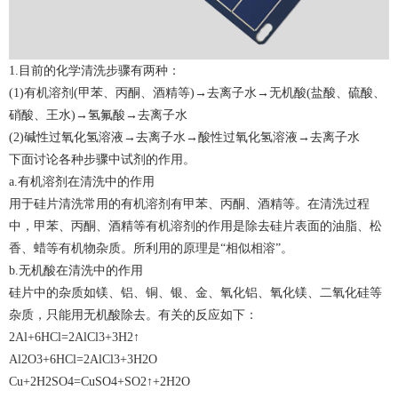
1.目前的化学清洗步骤有两种：
(1)有机溶剂(甲苯、丙酮、酒精等)→去离子水→无机酸(盐酸、硫酸、
硝酸、王水)→氢氟酸→去离子水
(2)碱性过氧化氢溶液→去离子水→酸性过氧化氢溶液→去离子水
下面讨论各种步骤中试剂的作用。
a.有机溶剂在清洗中的作用
用于
硅片清洗
常用的有机溶剂有甲苯、丙酮、酒精等。在清洗过程
中，甲苯、丙酮、酒精等有机溶剂的作用是除去硅片表面的油脂、松
香、蜡等有机物杂质。所利用的原理是“相似相溶”。
b.无机酸在清洗中的作用
硅片中的杂质如镁、铝、铜、银、金、氧化铝、氧化镁、二氧化硅等
杂质，只能用无机酸除去。有关的反应如下：
2Al+6HCl=2AlCl3+3H2↑
Al2O3+6HCl=2AlCl3+3H2O
Cu+2H2SO4=CuSO4+SO2↑+2H2O