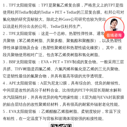
1．TPT太阳能背板 ：TPT是聚氟乙烯复合膜，严格意义上的TPT是指
使用杜邦Tedlar制成的Tedlar＋PET＋Tedlar的三层复合膜。杜邦公司对
氟化物的研究贡献较大。除此之外Gore公司研究也较为突出，Gore可
以说是杜邦分出去的公司。Tedlar仅杜邦生产。
2．TPE太阳能背板 ：这是一个总称。热塑性弹性体。通常包括嵌段
共聚物（苯乙烯类树脂、共聚多酯、聚氨酯和聚酰胺），以及热塑性
弹性体掺混物及合金（热塑性聚烯烃和热塑性硫化橡胶）。其中，嵌
段共聚物使用相对广泛。包含苯乙烯类树脂和氢化树脂。
3．BBF太阳能背板 ：EVA＋PET＋THV制成的复合物。一般采用三层
共挤。THV树脂是四氟乙烯、六氟丙烯和氟化亚乙烯的三元共聚物。
它是韧性最佳的氟聚合物，并具有最高等级的光学透明度。
4．APE太阳能背板：A层为尼龙12膜，具有综合的、优良的耐候性。
中间层是改性的高分子材料合金。比传统的PET中间层长期耐水解和
水汽阻隔性好，并具有优异的电气绝缘性能；E层为能与EVA封装胶膜
的贴合层结合的改性聚烯烃材料，具有很高的耐紫外辐射老化性能。
5．EVA太阳能背板 ：乙烯醋酸乙烯脂树脂。柔韧度较好，常温下没
有粘性，在一定温度下与背板和玻璃体现较强的粘接性能。