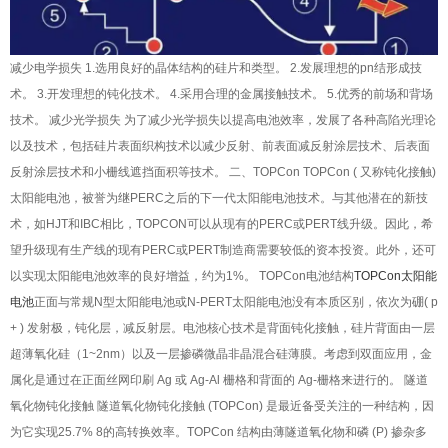
减少电学损失 1.选用良好的晶体结构的硅片和类型。 2.发展理想的pn结形成技
术。 3.开发理想的钝化技术。 4.采用合理的金属接触技术。 5.优秀的前场和背场
技术。 减少光学损失 为了减少光学损失以提高电池效率，发展了各种高陷光理论
以及技术，包括硅片表面织构技术以减少反射、前表面减反射涂层技术、后表面
反射涂层技术和小栅线遮挡面积等技术。 二、TOPCon TOPCon ( 又称钝化接触)
太阳能电池，被誉为继PERC之后的下一代太阳能电池技术。与其他潜在的新技
术，如HJT和IBC相比，TOPCON可以从现有的PERC或PERT线升级。因此，希
望升级现有生产线的现有PERC或PERT制造商需要较低的资本投资。此外，还可
以实现太阳能电池效率的良好增益，约为1%。 TOPCon电池结构
TOPCon太阳能
电池
正面与常规N型太阳能电池或N-PERT太阳能电池没有本质区别，依次为硼( p
+ ) 发射极，钝化层，减反射层。电池核心技术是背面钝化接触，硅片背面由一层
超薄氧化硅（1~2nm）以及一层掺磷微晶非晶混合硅薄膜。考虑到双面应用，金
属化是通过在正面丝网印刷 Ag 或 Ag-Al 栅格和背面的 Ag-栅格来进行的。 隧道
氧化物钝化接触 隧道氧化物钝化接触 (TOPCon) 是最近备受关注的一种结构，因
为它实现25.7% 8的高转换效率。TOPCon 结构由薄隧道氧化物和磷 (P) 掺杂多