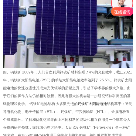
四、钙钛矿 2009年，人们首次利用钙钛矿材料实现了4%的光伏效率，截止2021
年，钙钛矿太阳能电池 (PSC) 的单结太阳能电池效率达到了 25.5%。钙钛矿太阳
能电池的快速改进使其成为光伏领域的后起之秀，引起了学术界的极大兴趣。由
于它们的操作方法仍然相对较新，因此有很大的机会进一步研究钙钛矿周围的基
础物理和化学。 钙钛矿电池结构 大多数先进的
钙钛矿太阳能电池
结构基于：透明
导电氧化物、电子传输层（ETL）、钙钛矿、空穴传输层（HTL）、金属电极五
个组成部分。了解和优化这些界面上不同材料的能级和相互作用是一个非常令人
兴奋的研究领域，该领域仍在讨论中。 CaTiO3 钙钛矿（Perovskite）是一种矿
物名称，在1839年由Rose发现于乌拉尔山的岩矿中，并以俄罗斯地质学家