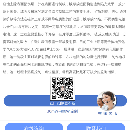
腐蚀去除表面损伤层，并在表面进行制绒，以形成绒面构造达到陷光效果，减少
反射损失。绒面反射率的测定是监控制绒工艺的重要手段。 扩散制结、去边 通过
热扩散等方法在硅片上形成不同导电类型的扩散层，以形成pn结。不同类型电池
片会在pn结与硅片之间，沉积一定厚度的钝化层，从而获得更高效的薄膜太阳能
电池。这一过程主要监控少子寿命、硅片厚度以及折射率。 镀减反射膜 为进一步
提高对光的吸收，在硅片表面覆盖一层减反射膜。目前工业上用等离子体增强化
学气相沉积方法PECVD在硅片上沉积一层薄膜，这层薄膜同时起到钝化层的作
用。这一阶段主要对减反射膜的透过率、方块电阻的均匀度进行测量。 制作电极
在电池的正面丝网印刷栅线电极，在背面印刷背场和背电极，并进行干燥和烧
结。这一过程中温度控制、点位精度、栅线高宽比是不可缺少的监测指标。
在线咨询
联系我们
电话
地址
留言