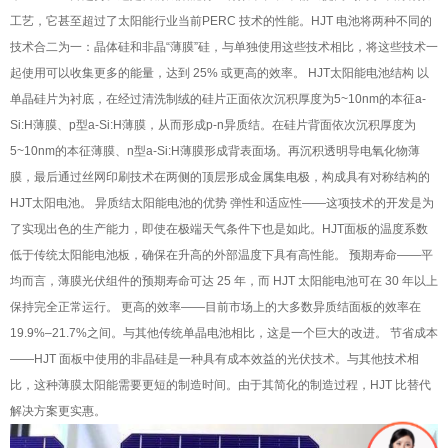
工艺，它甚至超过了太阳能行业当前PERC 技术的性能。HJT 电池将两种不同的
技术合二为一：晶体硅和非晶“薄膜”硅，与单独使用这些技术相比，将这些技术一
起使用可以收集更多的能量，达到 25% 或更高的效率。 HJT太阳能电池结构 以
单晶硅片为衬底，在经过清洗制绒的硅片正面依次沉积厚度为5~10nm的本征a-
Si:H薄膜、p型a-Si:H薄膜，从而形成p-n异质结。在硅片背面依次沉积厚度为
5~10nm的本征薄膜、n型a-Si:H薄膜形成背表面场。再沉积透明导电氧化物薄
膜，最后通过丝网印刷技术在两侧的顶层形成金属集电极，构成具有对称结构的
HJT太阳电池。 异质结太阳能电池的优势 弹性和适应性——这项技术的开发是为
了实现出色的生产能力，即使在极端天气条件下也是如此。HJT面板的温度系数
低于传统太阳能电池板，确保在升高的外部温度下具有高性能。 预期寿命——平
均而言，薄膜光伏组件的预期寿命可达 25 年，而 HJT 太阳能电池可在 30 年以上
保持完全正常运行。 更高的效率——目前市场上的大多数异质结面板的效率在
19.9%–21.7%之间。与其他传统单晶电池相比，这是一个巨大的改进。 节省成本
——HJT 面板中使用的非晶硅是一种具有成本效益的光伏技术。与其他技术相
比，这种薄膜太阳能需要更短的制造时间。由于其简化的制造过程，HJT 比替代
解决方案更实惠。