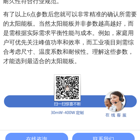
耐久性符合行业规范。
有了以上
6点参数后您就可以非常精准的确认所需要
的
太阳能板
。
当然
太阳能板
并非参数越高越好，而
是需根据实际需求平衡性能与成本。例如，家庭用
户可优先关注峰值功率和效率，而工业项目则需综
合考虑尺寸、温度系数和耐候性。理解这些参数，
才能
选到最适合的太阳能板
。
在线咨询
联系我们
电话
地址
留言