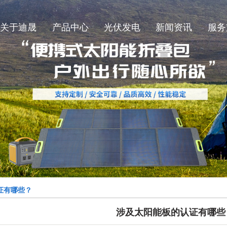
关于迪晟
产品中心
光伏发电
新闻资讯
服务
迪晟简介
SMT太阳能板
公司新闻
迪晟厂况
柔性太阳能板
行业新闻
太阳能折叠包
技术知识
玻璃太阳能板
证有哪些？
涉及太阳能板的认证有哪些