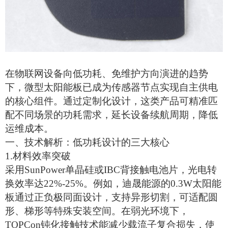
在物联网设备向低功耗、免维护方向演进的趋势
下，微型
太阳能板
已成为传感器节点实现自主供电
的核心组件。通过定制化设计，这类产品可精准匹
配不同场景的功耗需求，延长设备续航周期，降低
运维成本。
一、
技术解析：低功耗设计的三大核心
1.
‌材料效率突破‌
采用
SunPower单晶硅或IBC背接触电池片，光电转
换效率达22%-25%。例如，迪晟能源的0.3W
太阳能
板
通过正负极同面设计，支持异形切割，可适配圆
形、梯形等特殊安装空间。在弱光环境下，
TOPCon钝化接触技术能减少载流子复合损失，使