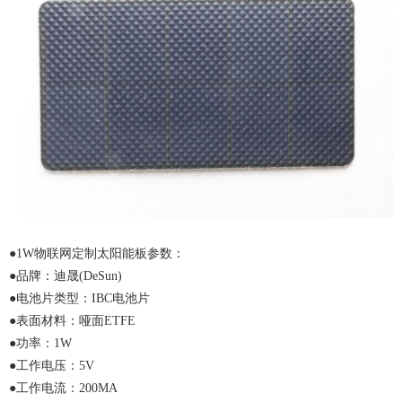
●1W物联网定制
太阳能板
参数：
●
品牌：迪晟
(DeSun)
●
电池片类型：
IBC电池片
●
表面材料：哑面
ETFE
●
功率：
1W
●
工作电压：
5V
●
工作电流：
200MA