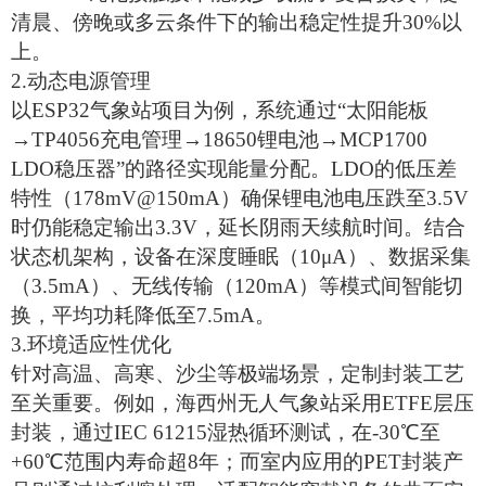
清晨、傍晚或多云条件下的输出稳定性提升30%以
上。
2.
‌动态电源管理‌
以
ESP32气象站项目为例，系统通过“
太阳能板
→TP4056充电管理→18650锂电池→MCP1700
LDO稳压器”的路径实现能量分配。LDO的低压差
特性（178mV@150mA）确保锂电池电压跌至3.5V
时仍能稳定输出3.3V，延长阴雨天续航时间。结合
状态机架构，设备在深度睡眠（10μA）、数据采集
（3.5mA）、无线传输（120mA）等模式间智能切
换，平均功耗降低至7.5mA。
3.
‌环境适应性优化‌
针对高温、高寒、沙尘等极端场景，定制封装工艺
至关重要。例如，海西州无人气象站采用
ETFE层压
封装，通过IEC 61215湿热循环测试，在-30℃至
+60℃范围内寿命超8年；而室内应用的PET封装产