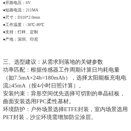
●
开路电压：
6V
●
短路电流：
211MA
●
尺寸：
D110*2.0mm
●
工作温度：
-30℃-80℃
●
支持：打样、定制
●
产地：深圳、印尼
三、
选型建议：从需求到落地的关键参数
‌功率匹配‌：根据传感器工作周期计算日均耗电量
（如7.5mA×24h=180mAh），选择太阳能板充电电
流≥45mA（按4小时日照计算）。
‌安装约束‌：异形空间优先选择可切割的单晶硅板，
曲面安装选用FPC柔性基材。
‌环境防护‌：户外场景选择ETFE封装，室内场景选用
PET封装，沙尘环境需增加防尘涂层。