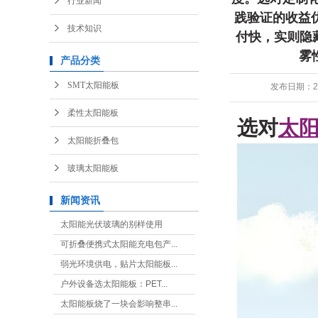
行业新闻
配降低隐性成本，让
践验证的收益
技术知识
付快，实则隐
炒作，而是经过实践
雾
案的局限：看不见的
产品分类
格生产，看似成本低
SMT太阳能板
发布日期：
2
失。例如，固定倾角
柔性太阳能板
‌选对
太
可能下降10%-15
太阳能折叠包
地区使用3年后输出功
玻璃太阳能板
计在局部遮挡时，整
新闻资讯
太阳能光伏玻璃的别样使用
可折叠便携式太阳能充电包产...
弱光环境供电，贴片太阳能板...
户外设备选太阳能板：PET...
太阳能板烧了一块会影响整串...