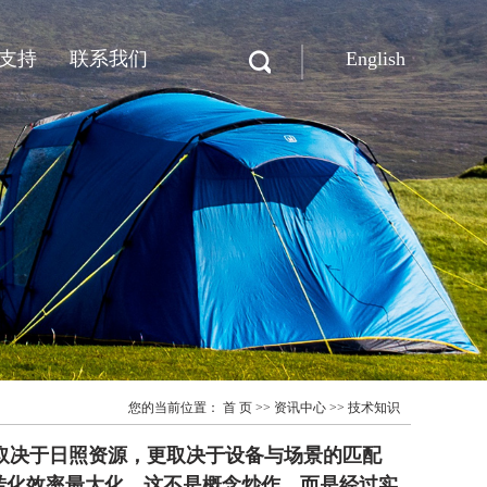
支持
联系我们
English
联系迪晟
在线留言
您的当前位置：
首 页
>>
资讯中心
>>
技术知识
既取决于日照资源，更取决于设备与场景的匹配
转化效率最大化。这不是概念炒作，而是经过实