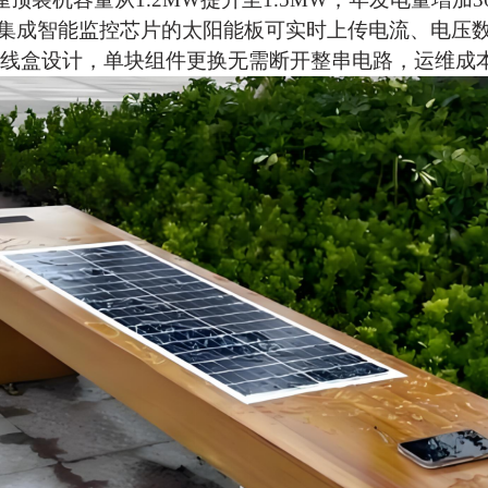
集成智能监控芯片的
太阳能板
可实时上传电流、电压
线盒设计，单块组件更换无需断开整串电路，运维成本