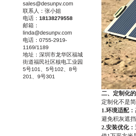
sales@desunpv.com
联系人：张小姐
电话：
18138279558
邮箱：
linda@desunpv.com
电话：0755-2919-
1169/1189
地址：深圳市龙华区福城
街道福民社区核电工业园
5号101、5号102、8号
201、9号301
二、定制化的
定制化不是简
1.
‌环境适配‌：
避免积灰遮挡
2.
‌安装优化‌：
使
1万平方米