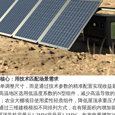
核心：用技术匹配场景需求
单调整尺寸，而是通过技术参数的精准配置实现收益
高温地区选用低温度系数的
N型组件，减少高温导致
；农业大棚项目使用
柔性轻质组件
，降低屋顶承重压
通过三维建模模拟不同排列方式，在有限面积内增加
屋顶装机容量从1.2MW提升至1.5MW，年发电量增加3