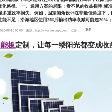
阳光转化效率最大化。这不是概念
优化路径。 一、通用方案的局限：看不见的收益损耗 标
藏多重效率损失。例如，固定倾角设计在非最佳角度下，日
验证的收益优化路径。 一、通用方
性能不足，沿海地区使用3年后输出功率衰减可能超20%
收益损耗 标准太阳能板采用统一规
、交付快，实则隐藏多重效率损
更多
026-06-10 00:00
来源：
http://www.desunpv.com
点击：
设计在非最佳角度下，日均发电量
2438
阳能板
定制，让每一缕阳光都变成收
%；常规组件抗盐雾性能不足，沿海
率衰减可能超20%；传统电路设
串