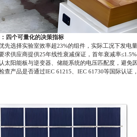
：四个可量化的决策指标
优先选择实验室效率超
23%的组件，实际工况下发电量
要求供应商提供
25年线性衰减保证，首年衰减率≤1.5%
认
太阳能板
与逆变器、储能系统的电压匹配度，避免
检查产品是否通过
IEC 61215、IEC 61730等国