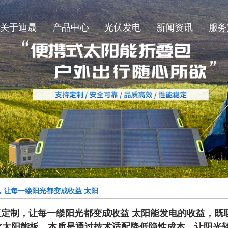
关于迪晟
产品中心
光伏发电
新闻资讯
服务
迪晟简介
SMT太阳能板
公司新闻
迪晟厂况
柔性太阳能板
行业新闻
太阳能折叠包
技术知识
玻璃太阳能板
，让每一缕阳光都变成收益 太阳
决于日照资源，更取决于设备与场
板定制，让每一缕阳光都变成收益 太阳能发电的收益，
制化太阳能板，本质是通过技术适
化太阳能板，本质是通过技术适配降低隐性成本，让阳光