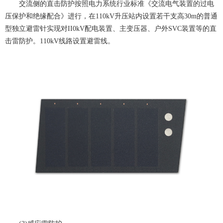
交流侧的直击防护按照电力系统行业标准《交流电气装置的过电
压保护和绝缘配合》进行，在110kV升压站内设置若干支高30m的普通
型独立避雷针实现对II0kV配电装置、主变压器、户外SVC装置等的直
击雷防护。110kV线路设置避雷线。