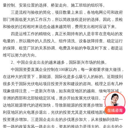
量控制、安装位置的选择、桥架走向、施工班组的组织等。
三是流程与验收的简化，项目数量上来后
，各地电网公司和政府
部门将面临更大的工作压力，所以简政放权是好的选择。因此，质检
和验收的过程相对来说也会越来越简明，费用支出相对应该下来。
四是运维工作的精细化，真正长期持有的人是非常在意电站的发
电量的
，所以额外的人员投入、组件清洗、设备故障排查、稳定运行
的保障、租赁厂区的关系协调、电费及补贴的争取及时下发，都是运
维可以努力的方向。
2、中国企业走出去的越来越多，国际新兴市场的轮换
。
中国国资委直属企业控制在100家以内，每一家都要求做大做强，
在这种大的背景下，新能源、国际化是多么吸引人的标的。近期接到
很多关于国际光伏电站项目投资开发和建设的咨询。梳理之后有几种
现象值得注意，一是新兴市场，如东南亚地区的越南、缅甸等区域，
非洲的西部和北部较稳定区域，逐步开始发展光伏项目。二是传统发
达地区能源替代的进程加快，导致新能源的投资逐步增加，比如澳大
利亚地区的火电逐步退出，光伏的投资尤其是大规模地面电站项目的
投资逐步增加。三是国企走出去的步伐逐步加大，从未接触到借助一
带一路的政策东风一路走出去，资本的推动力是强大的。走出去的企