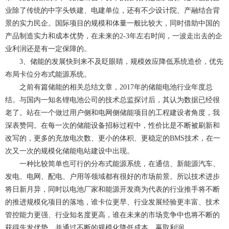
业除了传统的中字头铁建、电建单位，还有不少设计院、产融结合背
景的实力民企。国际项目的规模和体量一般比较大，同时借助中国的
产品制造实力和成本优势，在未来的2-3年左右时间，一波走出去的企
业利润还是有一定保障的。
3、储能的发展快到来不及眨眼睛，规模效应降低系统造价，优先
布局卡位分布式能源系统
。
之前有篇储能的相关总结文章，2017年的储能电池行业年度总
结。与国内一知名锂电池公司的技术总监探讨后，其认为数据已经很
老了。站在一个做过用户侧和电网侧储能项目的工程建设者角度，我
深表赞同。在每一次的储能设备招标过程中，性价比是不断被刷新和
改写的，更多的充放电次数、更小的体积、更稳定的BMS技术，在一
次又一次的规模化储能电站建设中出现。
一种比较简单也可行的分布式能源系统，在通信、新能源汽车、
发电、电网、配电、户用等领域都有很好的市场前景。所以技术进步
将日新月异，同时以电池厂家和能源开发商为代表的行业推手将不断
的推进规模化项目的落地，谁卡位更早、行业发展经验更丰富、技术
管控能力更强、行业知名度更高，谁在未来的市场竞争中也将不断的
获得先发优势，并通过不断的规模化降低成本，赢取利润。