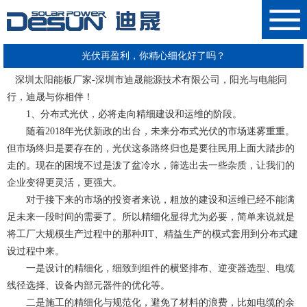
光伏再盈利，你精心细化好了吗？
深圳太阳能板厂家
-
深圳市迪晟能源技术有限公司
，
阳光与电能同
行，迪晟与你相伴
！
1、
分布式光伏，必将走向精细建设和运维的阶段
。
随着2018年光伏新政的出台，未来分布式光伏的市场迷雾重重
。
但市场终归是要存在的，光伏这条路终归也是要往民用上面大踏步的
走的。现在的困境不过是泼了盆冷水，筛选出去一些杂质，
让我们的
企业变得更灵活，更强大
。
对于接下来的市场的投资者来说，粗放的建设和运维已经不能满
足未来一段时间的需要了。所以精细化显得尤为必要，
简单来说就是
将工厂大规模生产过程中的那种JIT、精益生产的模式套用到分布式建
设过程中来
。
一是设计的精细化，细致到组件的横竖排布、逆变器选型、电缆
线径选择、设备内部元器件的优化等
。
二是施工的精细化与规范化，避免了材料的浪费
，比如电缆的余