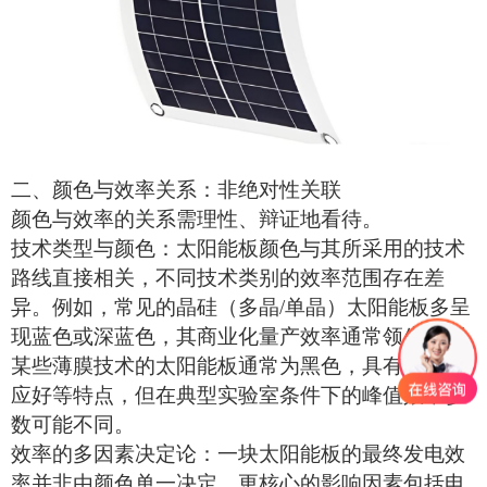
二、颜色与效率关系：非绝对性关联
颜色与效率的关系需理性、辩证地看待。
技术类型与颜色：
太阳能板
颜色与其所采用的技术
路线直接相关，不同技术类别的效率范围存在差
异。例如，常见的晶硅（多晶
/单晶）
太阳能板
多呈
现蓝色或
深蓝
色，其商业化量产效率通常领先；而
某些薄膜技术的
太阳能板
通常为黑色，具有弱光响
应好等特点，但在典型实验室条件下的峰值效率参
数可能不同。
效率的多因素决定论：一块
太阳能板
的最终发电效
率并非由颜色单一决定。更核心的影响因素包括电