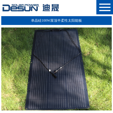
单晶硅100W屋顶半柔性太阳能板