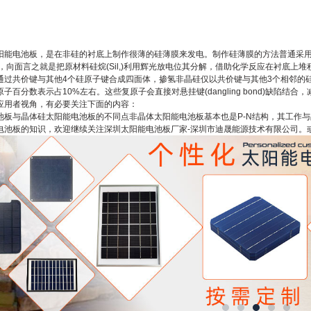
板，是在非硅的衬底上制作很薄的硅薄膜来发电。制作硅薄膜的方法普通采用等商子增强化学气相沉
 PECVD)，向面言之就是把原材料硅烷(Sil,)利用辉光放电位其分解，借助化学反应
通过共价键与其他4个硅原子键合成四面体，掺氢非晶硅仅以共价键与其他3个相邻的
子百分数表示占10%左右。这些复原子会直接对悬挂键(dangling bond)缺陷
应用者视角，有必要关注下面的内容：
板与晶体硅
太阳能电池板
的不同点非晶体太阳能电池板基本也是P-N结构，其工作
电池板
的知识，欢迎继续关注
深圳太阳能电池板厂家-深圳市迪晟能源技术有限公司
。