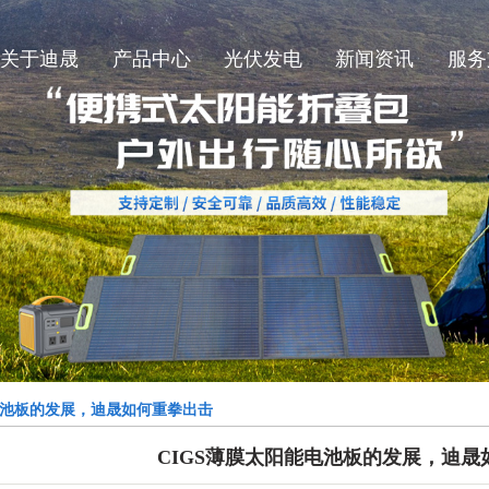
关于迪晟
产品中心
光伏发电
新闻资讯
服务
迪晟简介
SMT太阳能板
公司新闻
迪晟厂况
柔性太阳能板
行业新闻
太阳能折叠包
技术知识
玻璃太阳能板
电池板的发展，迪晟如何重拳出击
CIGS薄膜太阳能电池板的发展，迪晟