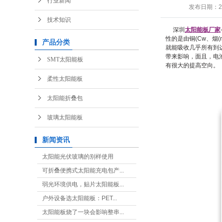
行业新闻
发布日期：
2
技术知识
深圳
太阳能板厂家
性的是由铜(Cw、烟(n
产品分类
就能吸收几乎所有到
带来影响，面且，电
SMT太阳能板
有很大的提高空向。
柔性太阳能板
太阳能折叠包
玻璃太阳能板
新闻资讯
太阳能光伏玻璃的别样使用
可折叠便携式太阳能充电包产...
弱光环境供电，贴片太阳能板...
户外设备选太阳能板：PET...
太阳能板烧了一块会影响整串...