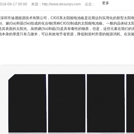
更多
018-09-17 00:00
来源：
http://www.desunpv.com
点击：
3584
-深圳市迪晟能源技术有限公司，CIGS系
太阳能电池板
是近期达到实用化的新型太阳
)、嫁(Ga)和菇(Se)组成的化合物(简称CIGS)制成的
太阳能电池板
。一般的晶体硅太阳
达其表面的太阳光。虽然硒(So)和硫(S)是具有毒性的物质，但是，这些元素在我们
池本身的厚度只有几微米，可以有效地节省资源，降低制造时所需的能源消耗。在实验室