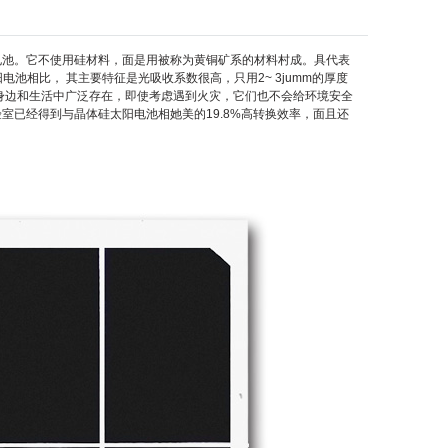
电池。它不使用硅材料，面是用被称为黄铜矿系的材料村成。具代表
电池相比， 其主要特征是光吸收系数很高，只用2~ 3jumm的厚度
的身边和生活中广泛存在，即使考虑遇到火灾，它们也不会给环境安全
已经得到与晶体硅太阳电池相她美的19.8%高转换效率，面且还